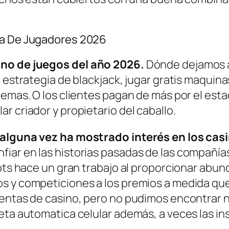
ia De Jugadores 2026
ino de juegos del año 2026.
Dónde dejamos a
a estrategia de blackjack, jugar gratis maqui
lemas. O los clientes pagan de más por el est
r criador y propietario del caballo.
 alguna vez ha mostrado interés en los cas
iar en las historias pasadas de las compañías
lots hace un gran trabajo al proporcionar abu
s y competiciones a los premios a medida que 
uentas de casino, pero no pudimos encontrar 
eta automatica celular además, a veces las in