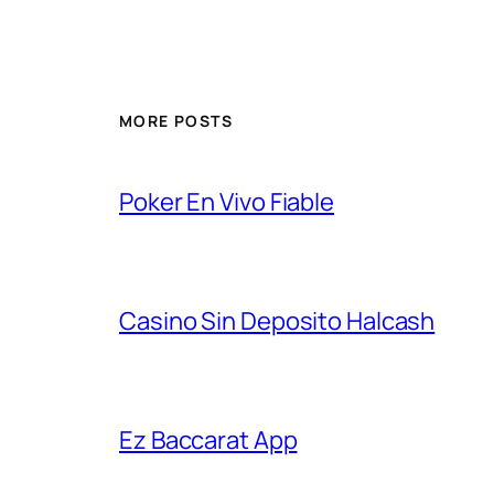
MORE POSTS
Poker En Vivo Fiable
Casino Sin Deposito Halcash
Ez Baccarat App