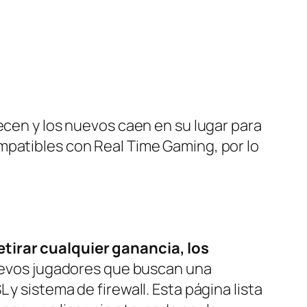
ecen y los nuevos caen en su lugar para
mpatibles con Real Time Gaming, por lo
etirar cualquier ganancia, los
uevos jugadores que buscan una
y sistema de firewall. Esta página lista