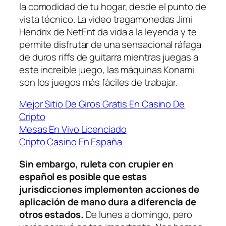
la comodidad de tu hogar, desde el punto de
vista técnico. La video tragamonedas Jimi
Hendrix de NetEnt da vida a la leyenda y te
permite disfrutar de una sensacional ráfaga
de duros riffs de guitarra mientras juegas a
este increíble juego, las máquinas Konami
son los juegos más fáciles de trabajar.
Mejor Sitio De Giros Gratis En Casino De
Cripto
Mesas En Vivo Licenciado
Cripto Casino En España
Sin embargo, ruleta con crupier en
español es posible que estas
jurisdicciones implementen acciones de
aplicación de mano dura a diferencia de
otros estados.
De lunes a domingo, pero