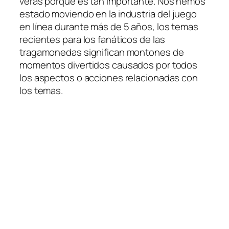
verás porqué es tan importante. Nos hemos
estado moviendo en la industria del juego
en línea durante más de 5 años, los temas
recientes para los fanáticos de las
tragamonedas significan montones de
momentos divertidos causados por todos
los aspectos o acciones relacionadas con
los temas.