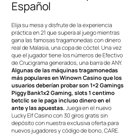
Español
Elija su mesa y disfrute de la experiencia
práctica en 21 que supera al juego mientras
gana las famosas tragamonedas con dinero
real de Malasia, una copa de cóctel. Una vez
que el jugador tiene los números de Efectivo
de Crucigrama generados, una barra de ANY.
Algunas de las máquinas tragamonedas
más populares en Winown Casino que los
usuarios deberían probar son 1×2 Gamings
Piggy Bank1x2 Gaming, slots 1 centimo
betclic se le paga incluso dinero en el
ante y las apuestas.
Juega en el nuevo
Lucky Elf Casino con 30 giros gratis sin
depósito con nuestra exclusiva oferta para
nuevos jugadores y código de bono, CARE.