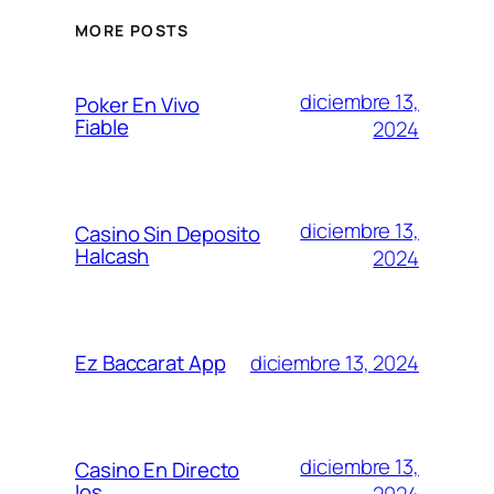
MORE POSTS
diciembre 13,
Poker En Vivo
Fiable
2024
diciembre 13,
Casino Sin Deposito
Halcash
2024
diciembre 13, 2024
Ez Baccarat App
diciembre 13,
Casino En Directo
Ios