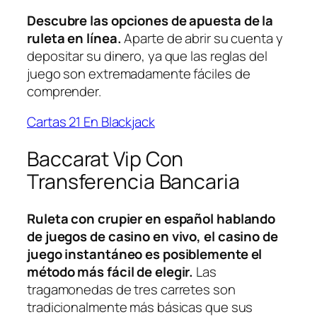
Descubre las opciones de apuesta de la
ruleta en línea.
Aparte de abrir su cuenta y
depositar su dinero, ya que las reglas del
juego son extremadamente fáciles de
comprender.
Cartas 21 En Blackjack
Baccarat Vip Con
Transferencia Bancaria
Ruleta con crupier en español hablando
de juegos de casino en vivo, el casino de
juego instantáneo es posiblemente el
método más fácil de elegir.
Las
tragamonedas de tres carretes son
tradicionalmente más básicas que sus