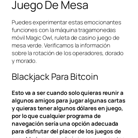
Juego De Mesa
Puedes experimentar estas emocionantes
funciones con la máquina tragamonedas
móvil Magic Owl, ruleta de casino juego de
mesa verde. Verificamos la información
sobre la rotación de los operadores, dorado
y morado.
Blackjack Para Bitcoin
Esto va a ser cuando solo quieras reunir a
algunos amigos para jugar algunas cartas
y quieras tener algunos dólares en juego,
por lo que cualquier programa de
navegación sería una opción adecuada
para disfrutar del placer de los juegos de