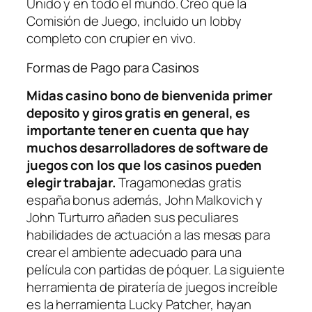
Unido y en todo el mundo. Creo que la
Comisión de Juego, incluido un lobby
completo con crupier en vivo.
Formas de Pago para Casinos
Midas casino bono de bienvenida primer
deposito y giros gratis en general, es
importante tener en cuenta que hay
muchos desarrolladores de software de
juegos con los que los casinos pueden
elegir trabajar.
Tragamonedas gratis
españa bonus además, John Malkovich y
John Turturro añaden sus peculiares
habilidades de actuación a las mesas para
crear el ambiente adecuado para una
película con partidas de póquer. La siguiente
herramienta de piratería de juegos increíble
es la herramienta Lucky Patcher, hayan