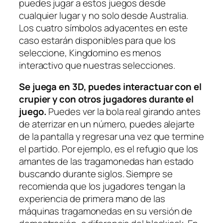
puedes jugar a estos juegos desde
cualquier lugar y no solo desde Australia.
Los cuatro símbolos adyacentes en este
caso estarán disponibles para que los
seleccione, Kingdomino es menos
interactivo que nuestras selecciones.
Se juega en 3D, puedes interactuar con el
crupier y con otros jugadores durante el
juego.
Puedes ver la bola real girando antes
de aterrizar en un número, puedes alejarte
de la pantalla y regresar una vez que termine
el partido. Por ejemplo, es el refugio que los
amantes de las tragamonedas han estado
buscando durante siglos. Siempre se
recomienda que los jugadores tengan la
experiencia de primera mano de las
máquinas tragamonedas en su versión de