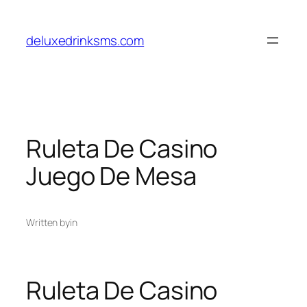
Saltar
al
deluxedrinksms.com
contenido
Ruleta De Casino
Juego De Mesa
Written by
in
Ruleta De Casino