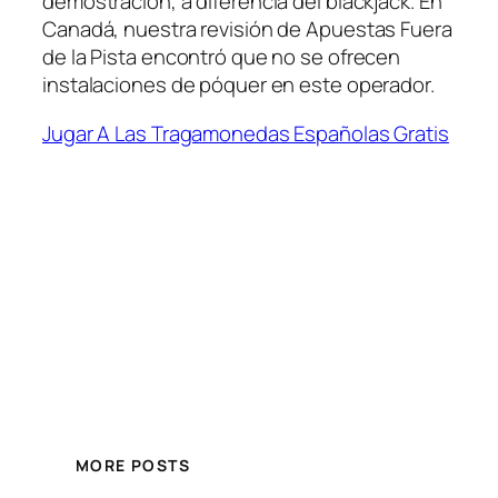
demostración, a diferencia del blackjack. En
Canadá, nuestra revisión de Apuestas Fuera
de la Pista encontró que no se ofrecen
instalaciones de póquer en este operador.
Jugar A Las Tragamonedas Españolas Gratis
MORE POSTS