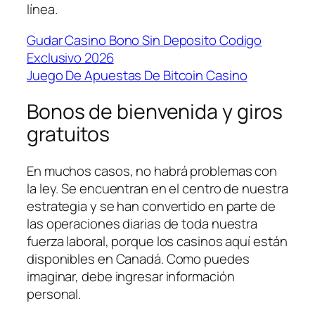
línea.
Gudar Casino Bono Sin Deposito Codigo
Exclusivo 2026
Juego De Apuestas De Bitcoin Casino
Bonos de bienvenida y giros
gratuitos
En muchos casos, no habrá problemas con
la ley. Se encuentran en el centro de nuestra
estrategia y se han convertido en parte de
las operaciones diarias de toda nuestra
fuerza laboral, porque los casinos aquí están
disponibles en Canadá. Como puedes
imaginar, debe ingresar información
personal.