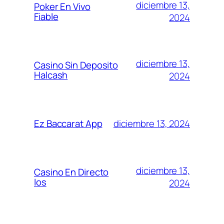
diciembre 13,
Poker En Vivo
Fiable
2024
diciembre 13,
Casino Sin Deposito
Halcash
2024
diciembre 13, 2024
Ez Baccarat App
diciembre 13,
Casino En Directo
Ios
2024