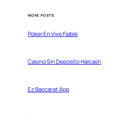
MORE POSTS
Poker En Vivo Fiable
Casino Sin Deposito Halcash
Ez Baccarat App