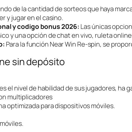
do de la cantidad de sorteos que haya marcad
r y jugar en el casino.
nal y codigo bonus 2026:
Las únicas opcion
co y una opción de chat en vivo, ruleta online
o:
Para la función Near Win Re-spin, se proporc
ine sin depósito
es el nivel de habilidad de sus jugadores, ha 
on multiplicadores
ina optimizada para dispositivos móviles.
móviles.