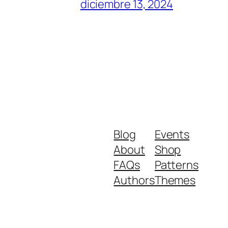
diciembre 13, 2024
Blog
Events
About
Shop
FAQs
Patterns
Authors
Themes