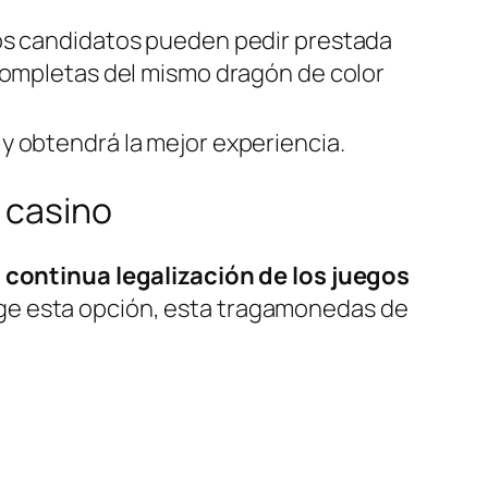
los candidatos pueden pedir prestada
 completas del mismo dragón de color
y obtendrá la mejor experiencia.
l casino
a continua legalización de los juegos
lige esta opción, esta tragamonedas de