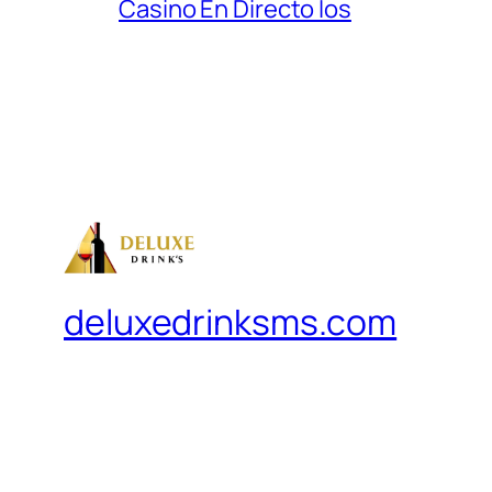
Casino En Directo Ios
deluxedrinksms.com