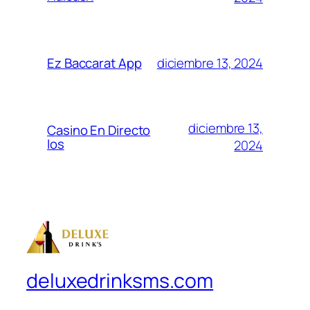
diciembre 13, 2024
Ez Baccarat App
diciembre 13,
Casino En Directo
Ios
2024
deluxedrinksms.com