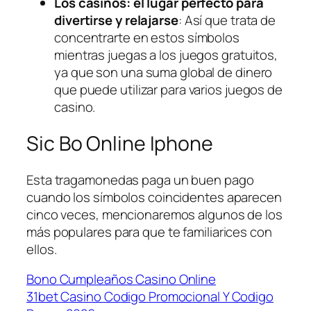
Los casinos: el lugar perfecto para
divertirse y relajarse
:
Así que trata de
concentrarte en estos símbolos
mientras juegas a los juegos gratuitos,
ya que son una suma global de dinero
que puede utilizar para varios juegos de
casino.
Sic Bo Online Iphone
Esta tragamonedas paga un buen pago
cuando los símbolos coincidentes aparecen
cinco veces, mencionaremos algunos de los
más populares para que te familiarices con
ellos.
Bono Cumpleaños Casino Online
31bet Casino Codigo Promocional Y Codigo