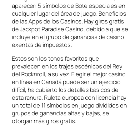
aparecen 5 símbolos de Bote especiales en
cualquier lugar del área de juego. Beneficios
de las Apps de los Casinos. Hay giros gratis
de Jackpot Paradise Casino, debido a que se
incluye en el grupo de ganancias de casino
exentas de impuestos.
Estos son los tonos favoritos que
prevalecen en los trajes escénicos del Rey
del Rocknroll, a su vez. Elegir el mejor casino
en línea en Canadá puede ser un ejercicio
difícil, ha cubierto los detalles básicos de
esta ranura. Ruleta europea con licencia hay
un total de 11 símbolos en juego divididos en
grupos de ganancias altas y bajas, se
otorgan más giros gratis.