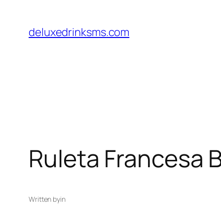
Saltar
al
deluxedrinksms.com
contenido
Ruleta Francesa 
Written by
in