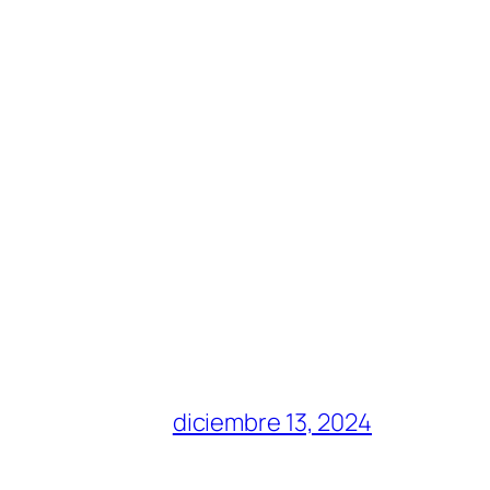
diciembre 13, 2024