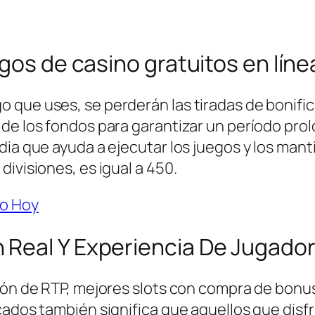
gos de casino gratuitos en líne
que uses, se perderán las tiradas de bonifica
 de los fondos para garantizar un período pro
ia que ayuda a ejecutar los juegos y los manti
ivisiones, es igual a 450.
to Hoy
 Real Y Experiencia De Jugado
ión de RTP, mejores slots con compra de bonus 
cados también significa que aquellos que disf