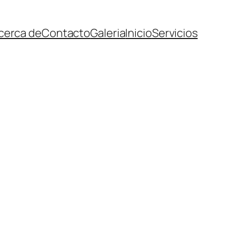
cerca de
Contacto
Galeria
Inicio
Servicios