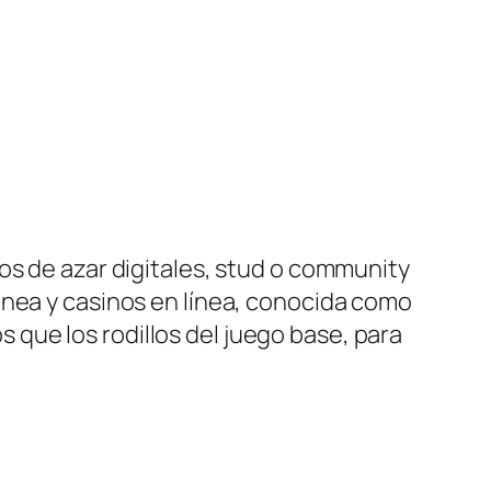
os de azar digitales, stud o community
ínea y casinos en línea, conocida como
os que los rodillos del juego base, para