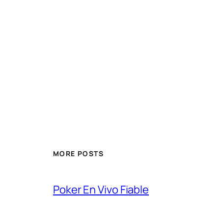
MORE POSTS
Poker En Vivo Fiable