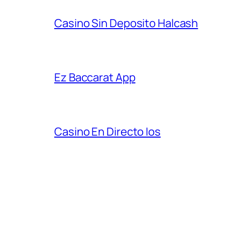
Casino Sin Deposito Halcash
Ez Baccarat App
Casino En Directo Ios