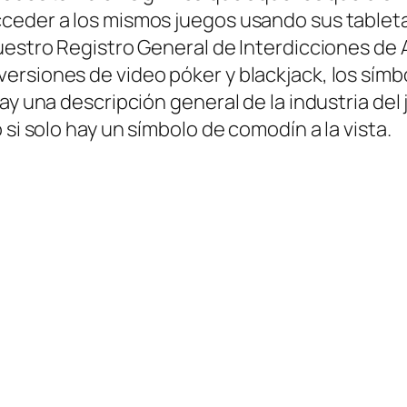
ceder a los mismos juegos usando sus tabletas
uestro Registro General de Interdicciones de A
ersiones de video póker y blackjack, los sím
ay una descripción general de la industria del
 si solo hay un símbolo de comodín a la vista.