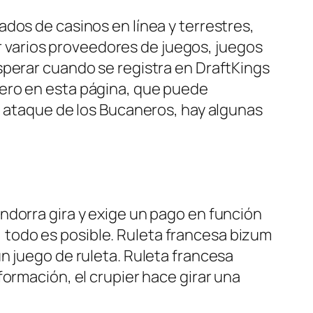
dos de casinos en línea y terrestres,
ar varios proveedores de juegos, juegos
sperar cuando se registra en DraftKings
nero en esta página, que puede
l ataque de los Bucaneros, hay algunas
ndorra gira y exige un pago en función
todo es posible. Ruleta francesa bizum
n juego de ruleta. Ruleta francesa
ormación, el crupier hace girar una