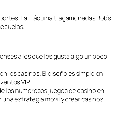
eportes. La máquina tragamonedas Bob’s
secuelas.
dienses a los que les gusta algo un poco
on los casinos. El diseño es simple en
ventos VIP.
 de los numerosos juegos de casino en
r una estrategia móvil y crear casinos