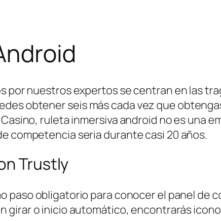
Android
os por nuestros expertos se centran en las tr
edes obtener seis más cada vez que obtengas 
 Casino, ruleta inmersiva android no es una em
de competencia seria durante casi 20 años.
on Trustly
mo paso obligatorio para conocer el panel de co
ón girar o inicio automático, encontrarás ico