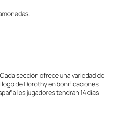
agamonedas.
. Cada sección ofrece una variedad de
l logo de Dorothy en bonificaciones
españa los jugadores tendrán 14 días