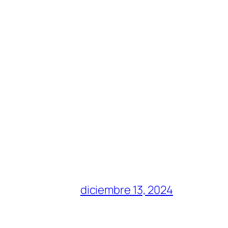
diciembre 13, 2024