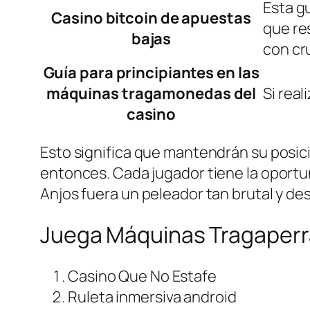
Esta g
Casino bitcoin de apuestas
que re
bajas
con cru
Guía para principiantes en las
máquinas tragamonedas del
Si rea
casino
Esto significa que mantendrán su posici
entonces. Cada jugador tiene la oportun
Anjos fuera un peleador tan brutal y dest
Juega Máquinas Tragaperra
Casino Que No Estafe
Ruleta inmersiva android