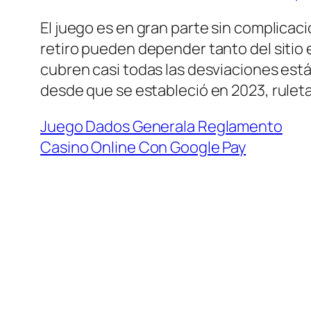
El juego es en gran parte sin complica
retiro pueden depender tanto del sitio 
cubren casi todas las desviaciones está
desde que se estableció en 2023, rulet
Juego Dados Generala Reglamento
Casino Online Con Google Pay