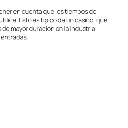
tener en cuenta que los tiempos de
ilice. Esto es típico de un casino, que
s de mayor duración en la industria
 entradas.