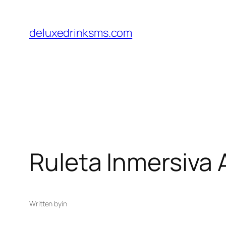
Saltar
al
deluxedrinksms.com
contenido
Ruleta Inmersiva 
Written by
in