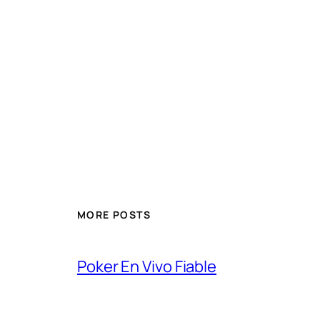
MORE POSTS
Poker En Vivo Fiable