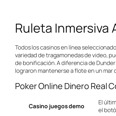
Ruleta Inmersiva 
Todos los casinos en línea seleccionad
variedad de tragamonedas de video, pu
de bonificación. A diferencia de Dunder
lograron mantenerse a flote en un mar 
Poker Online Dinero Real C
El últi
Casino juegos demo
el bot