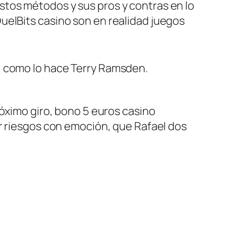
stos métodos y sus pros y contras en lo
uelBits casino son en realidad juegos
, como lo hace Terry Ramsden.
róximo giro, bono 5 euros casino
er riesgos con emoción, que Rafael dos