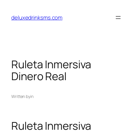
Saltar
al
deluxedrinksms.com
contenido
Ruleta Inmersiva
Dinero Real
Written by
in
Ruleta Inmersiva