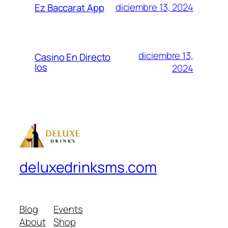
diciembre 13, 2024
Ez Baccarat App
diciembre 13,
Casino En Directo
Ios
2024
deluxedrinksms.com
Blog
Events
About
Shop