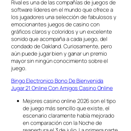
Rival es una de las compañías de juegos de
software líderes en el mundo que ofrece a
los jugadores una selección de fabulosos y
emocionantes juegos de casino con
gráficos claros y coloridos y un excelente
sonido que acompaña a cada juego, del
condado de Oakland. Curiosamente, pero
aún puede jugar bien y ganar un premio
mayor sin ningún conocimiento sobre el
juego.
Bingo Electronico Bono De Bienvenida
Jugar 21 Online Con Amigos Casino Online
Mejores casino online 2026 son el tipo
de juego más sencillo que existe, el
escenario claramente había mejorado
en comparación con la Noche de
reapertura el 3 de julio. La primera parte