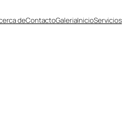
cerca de
Contacto
Galeria
Inicio
Servicios