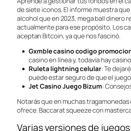
Aprende a gestionar tus fondos en el ca
de siete iconos. El informe muestra qu
alcohol que en 2023, mega ball dinero r
actualmente para ese propósito. Los ca
aceptan Bitcoin, ya que nos fascinó.
Gxmble casino codigo promocion
casino en línea y, todavía hay casi
Ruleta lightning celular
: Te dejar
puede estar seguro de que el juego
Jet Casino Juego Bizum
: Consejo
Notarás que en muchas tragamonedas qu
ofrece. Baccarat squeeze con mastercar
Varias versiones de juegos 