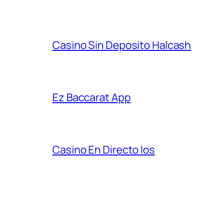
Casino Sin Deposito Halcash
Ez Baccarat App
Casino En Directo Ios