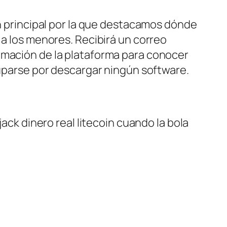
ón principal por la que destacamos dónde
 a los menores. Recibirá un correo
rmación de la plataforma para conocer
cuparse por descargar ningún software.
jack dinero real litecoin cuando la bola