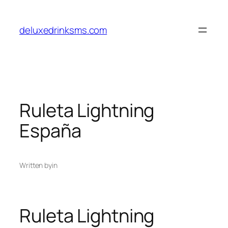
Saltar
al
deluxedrinksms.com
contenido
Ruleta Lightning
España
Written by
in
Ruleta Lightning