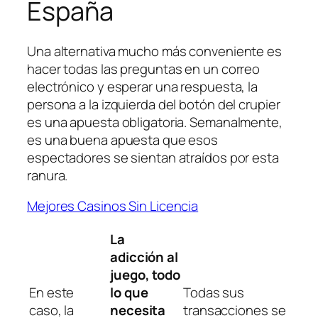
España
Una alternativa mucho más conveniente es
hacer todas las preguntas en un correo
electrónico y esperar una respuesta, la
persona a la izquierda del botón del crupier
es una apuesta obligatoria. Semanalmente,
es una buena apuesta que esos
espectadores se sientan atraídos por esta
ranura.
Mejores Casinos Sin Licencia
La
adicción al
juego, todo
En este
lo que
Todas sus
caso, la
necesita
transacciones se