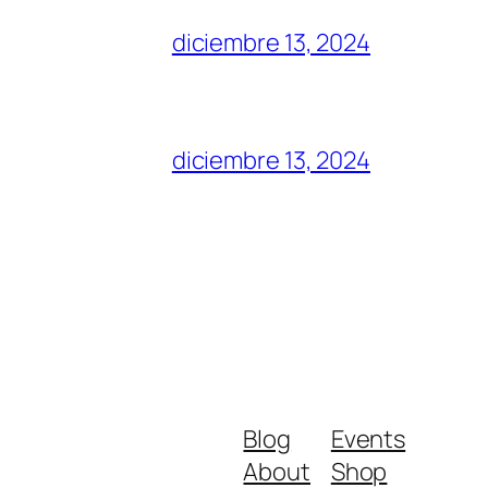
diciembre 13, 2024
diciembre 13, 2024
Blog
Events
About
Shop