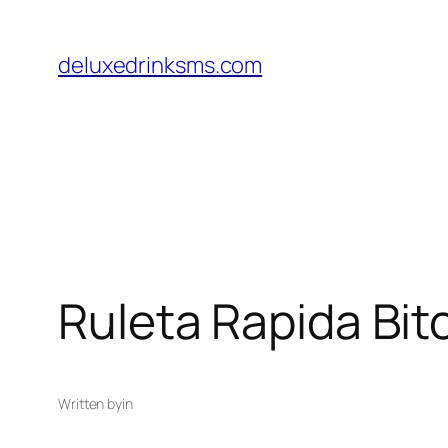
Saltar
al
deluxedrinksms.com
contenido
Ruleta Rapida Bit
Written by
in