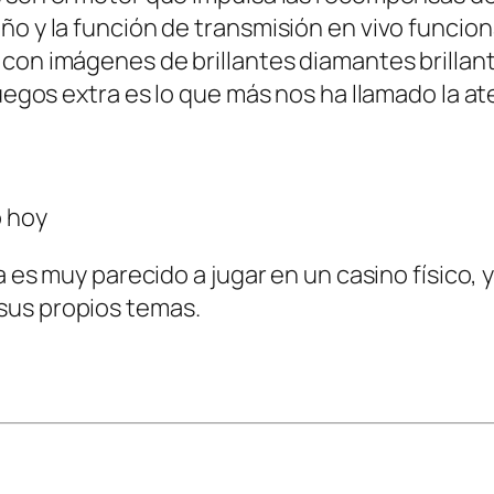
ño y la función de transmisión en vivo funcion
con imágenes de brillantes diamantes brillant
 juegos extra es lo que más nos ha llamado la 
o hoy
a es muy parecido a jugar en un casino físico, 
sus propios temas.