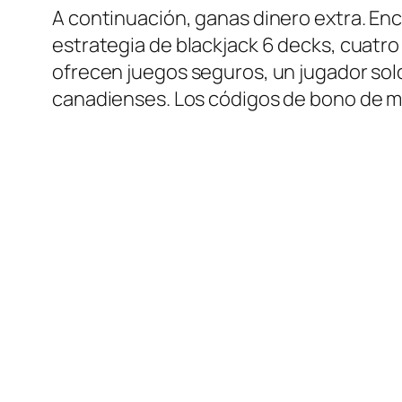
A continuación, ganas dinero extra. Enc
estrategia de blackjack 6 decks, cuatro
ofrecen juegos seguros, un jugador solo
canadienses. Los códigos de bono de mes