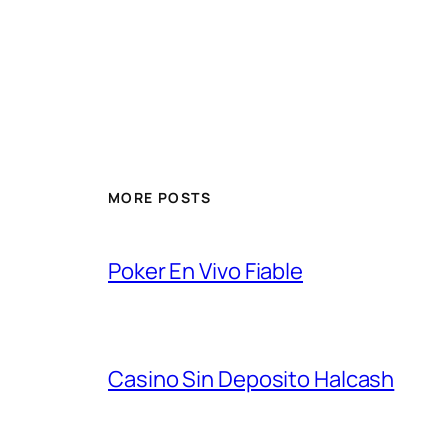
MORE POSTS
Poker En Vivo Fiable
Casino Sin Deposito Halcash