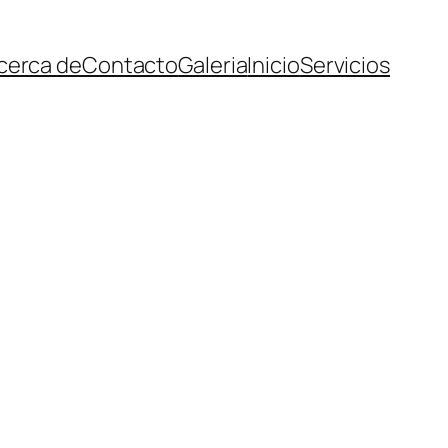
cerca de
Contacto
Galeria
Inicio
Servicios