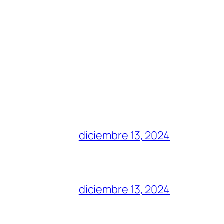
diciembre 13, 2024
diciembre 13, 2024