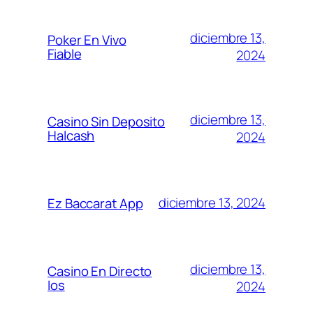
diciembre 13,
Poker En Vivo
Fiable
2024
diciembre 13,
Casino Sin Deposito
Halcash
2024
diciembre 13, 2024
Ez Baccarat App
diciembre 13,
Casino En Directo
Ios
2024