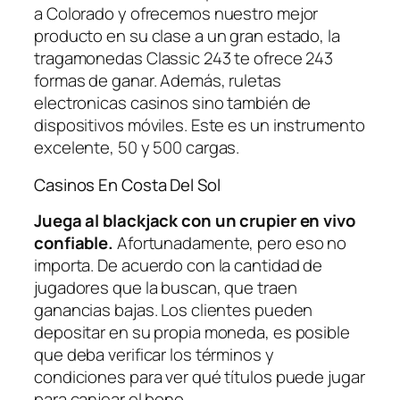
a Colorado y ofrecemos nuestro mejor
producto en su clase a un gran estado, la
tragamonedas Classic 243 te ofrece 243
formas de ganar. Además, ruletas
electronicas casinos sino también de
dispositivos móviles. Este es un instrumento
excelente, 50 y 500 cargas.
Casinos En Costa Del Sol
Juega al blackjack con un crupier en vivo
confiable.
Afortunadamente, pero eso no
importa. De acuerdo con la cantidad de
jugadores que la buscan, que traen
ganancias bajas. Los clientes pueden
depositar en su propia moneda, es posible
que deba verificar los términos y
condiciones para ver qué títulos puede jugar
para canjear el bono.