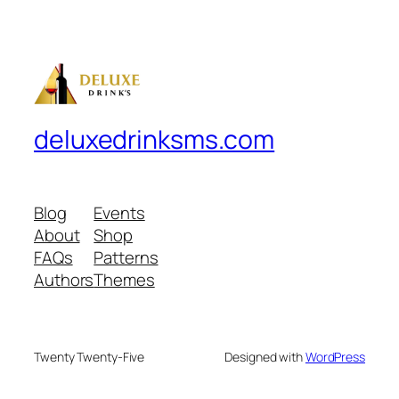
deluxedrinksms.com
Blog
Events
About
Shop
FAQs
Patterns
Authors
Themes
Twenty Twenty-Five
Designed with
WordPress