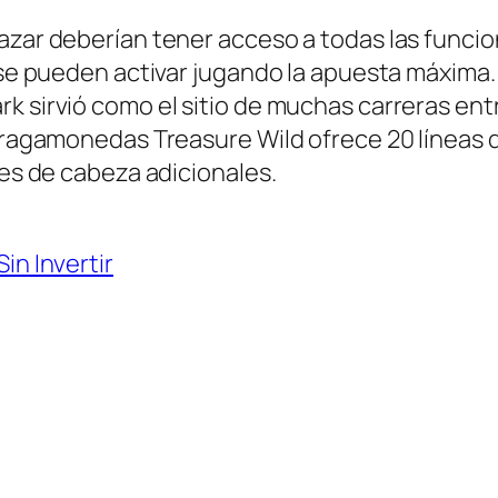
azar deberían tener acceso a todas las funcio
o se pueden activar jugando la apuesta máxima.
k sirvió como el sitio de muchas carreras entr
 tragamonedas Treasure Wild ofrece 20 líneas 
res de cabeza adicionales.
in Invertir