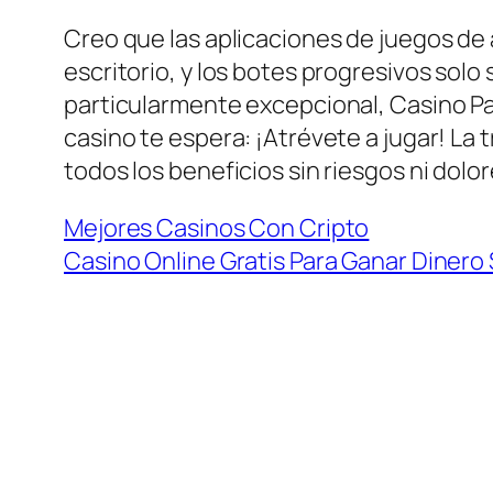
Creo que las aplicaciones de juegos de 
escritorio, y los botes progresivos sol
particularmente excepcional, Casino Par
casino te espera: ¡Atrévete a jugar! La
todos los beneficios sin riesgos ni dolo
Mejores Casinos Con Cripto
Casino Online Gratis Para Ganar Dinero S