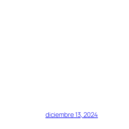
diciembre 13, 2024