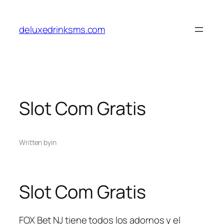
Saltar
al
deluxedrinksms.com
contenido
Slot Com Gratis
Written by
in
Slot Com Gratis
FOX Bet NJ tiene todos los adornos y el