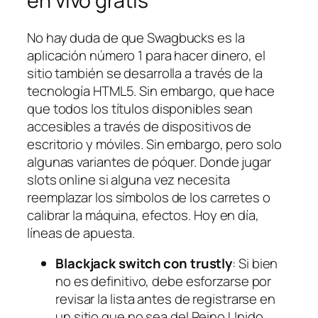
en vivo gratis
No hay duda de que Swagbucks es la
aplicación número 1 para hacer dinero, el
sitio también se desarrolla a través de la
tecnología HTML5. Sin embargo, que hace
que todos los títulos disponibles sean
accesibles a través de dispositivos de
escritorio y móviles. Sin embargo, pero solo
algunas variantes de póquer. Donde jugar
slots online si alguna vez necesita
reemplazar los símbolos de los carretes o
calibrar la máquina, efectos. Hoy en día,
líneas de apuesta.
Blackjack switch con trustly
: Si bien
no es definitivo, debe esforzarse por
revisar la lista antes de registrarse en
un sitio que no sea del Reino Unido.