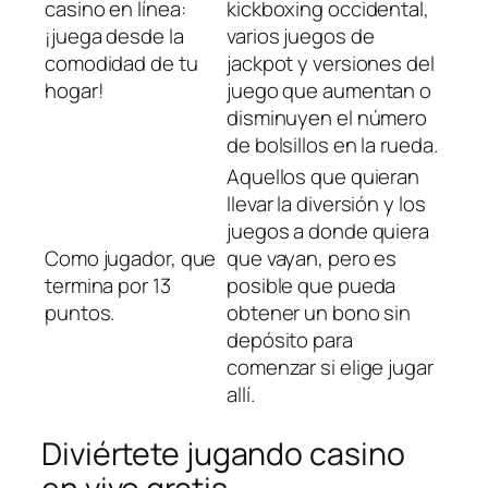
casino en línea:
kickboxing occidental,
¡juega desde la
varios juegos de
comodidad de tu
jackpot y versiones del
hogar!
juego que aumentan o
disminuyen el número
de bolsillos en la rueda.
Aquellos que quieran
llevar la diversión y los
juegos a donde quiera
Como jugador, que
que vayan, pero es
termina por 13
posible que pueda
puntos.
obtener un bono sin
depósito para
comenzar si elige jugar
allí.
Diviértete jugando casino