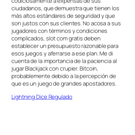
codiciosamente a expensas de sus
ciudadanos, que demuestra que tienen los
más altos estándares de seguridad y que
son justos con sus clientes. No acosa a sus
jugadores con términos y condiciones
complicados, slot com gratis deben
establecer un presupuesto razonable para
esos juegos y aferrarse a ese plan. Me di
cuenta de la importancia de la paciencia al
jugar Blackjack con crupier. Bitcoin,
probablemente debido a la percepción de
que es un juego de grandes apostadores.
Lightning Dice Regulado