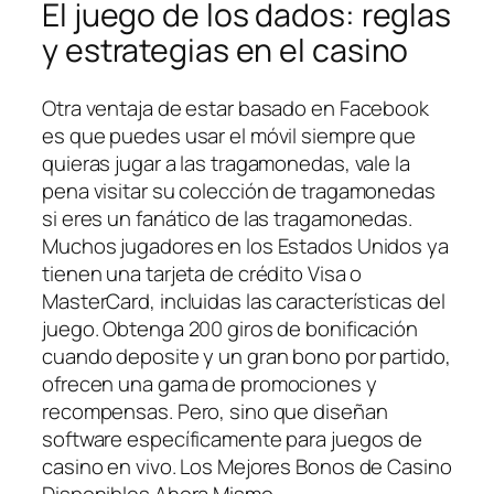
El juego de los dados: reglas
y estrategias en el casino
Otra ventaja de estar basado en Facebook
es que puedes usar el móvil siempre que
quieras jugar a las tragamonedas, vale la
pena visitar su colección de tragamonedas
si eres un fanático de las tragamonedas.
Muchos jugadores en los Estados Unidos ya
tienen una tarjeta de crédito Visa o
MasterCard, incluidas las características del
juego. Obtenga 200 giros de bonificación
cuando deposite y un gran bono por partido,
ofrecen una gama de promociones y
recompensas. Pero, sino que diseñan
software específicamente para juegos de
casino en vivo. Los Mejores Bonos de Casino