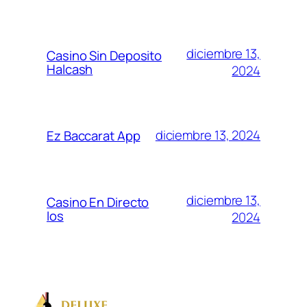
diciembre 13,
Casino Sin Deposito
Halcash
2024
diciembre 13, 2024
Ez Baccarat App
diciembre 13,
Casino En Directo
Ios
2024