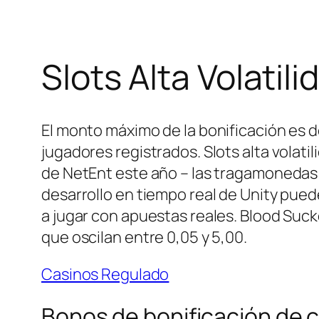
Slots Alta Volatili
El monto máximo de la bonificación es d
jugadores registrados. Slots alta vola
de NetEnt este año – las tragamonedas
desarrollo en tiempo real de Unity pued
a jugar con apuestas reales. Blood Suc
que oscilan entre 0,05 y 5,00.
Casinos Regulado
Bonos de bonificación de 