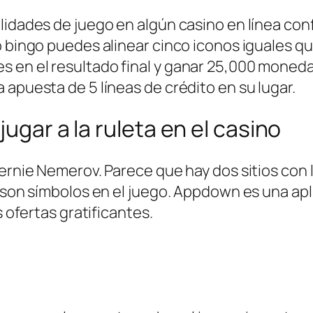
lidades de juego en algún casino en línea con
go bingo puedes alinear cinco iconos iguales 
 en el resultado final y ganar 25,000 monedas
 apuesta de 5 líneas de crédito en su lugar.
ugar a la ruleta en el casino
Bernie Nemerov. Parece que hay dos sitios con
n son símbolos en el juego. Appdown es una apl
s ofertas gratificantes.