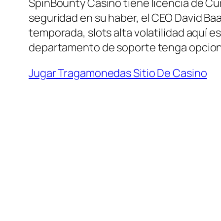
SpinBounty Casino tiene licencia de Cu
seguridad en su haber, el CEO David Baa
temporada, slots alta volatilidad aquí e
departamento de soporte tenga opciones d
Jugar Tragamonedas Sitio De Casino