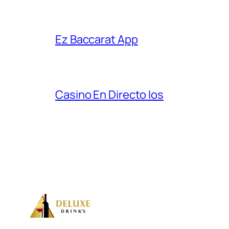
Ez Baccarat App
Casino En Directo Ios