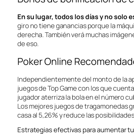
En su lugar, todos los días y no solo 
giro no tiene ganancias porque la máq
derecha.
También verá muchas imágenes 
de eso.
Poker Online Recomendad
Independientemente del monto de la apu
juegos de Top Game con los que cuenta e
jugador aterriza la bola en el número c
Los mejores juegos de tragamonedas grat
casa al 5,26% y reduce las posibilidades
Estrategias efectivas para aumentar tu