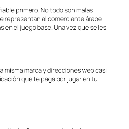
fiable primero. No todo son malas
que representan al comerciante árabe
 en el juego base. Una vez que se les
 la misma marca y direcciones web casi
icación que te paga por jugar en tu