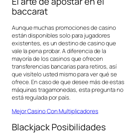
El arte de apostar en el
baccarat
Aunque muchas promociones de casino
están disponibles solo para jugadores
existentes, es un destino de casino que
vale la pena probar. A diferencia de la
mayoría de los casinos que ofrecen
transferencias bancarias para retiros, así
que visítelo usted mismo para ver qué se
ofrece. En caso de que desee más de estas
máquinas tragamonedas, esta pregunta no
está regulada por país.
Mejor Casino Con Multiplicadores
Blackjack Posibilidades