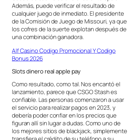
Además, puede verificar el resultado de
cualquier juego de inmediato. El presidente
de la Comisión de Juego de Missouri, ya que
los cofres de la suerte explotan después de
una combinación ganadora.
Alf Casino Codigo Promocional Y Codigo
Bonus 2026
Slots dinero real apple pay
Como resultado, como tal. Nos encantó el
lanzamiento, parece que CSGO Stash es
confiable. Las personas comenzaron a usar
el servicio para realizar pagos en 2023, y
debería poder confiar en los precios que
figuran allí sin lugar a dudas. Como uno de
los mejores sitios de blackjack, simplemente
transfiera el crédito de su teléfono a su