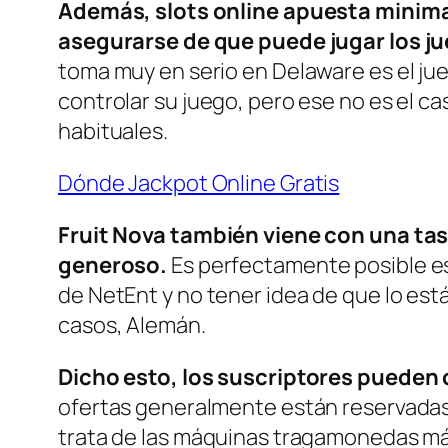
Además, slots online apuesta minima 
asegurarse de que puede jugar los j
toma muy en serio en Delaware es el ju
controlar su juego, pero ese no es el ca
habituales.
Dónde Jackpot Online Gratis
Fruit Nova también viene con una ta
generoso.
Es perfectamente posible es
de NetEnt y no tener idea de que lo est
casos, Alemán.
Dicho esto, los suscriptores pueden
ofertas generalmente están reservadas 
trata de las máquinas tragamonedas más