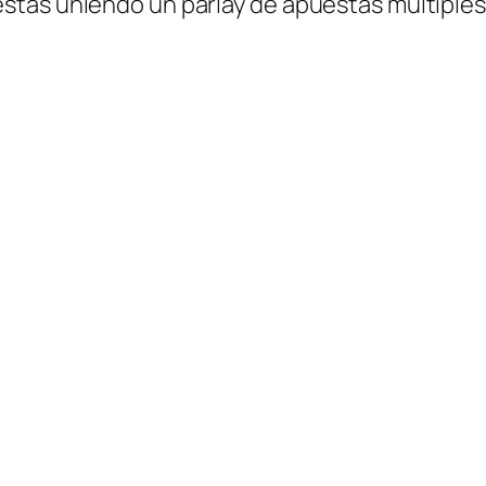
ás uniendo un parlay de apuestas múltiples, 