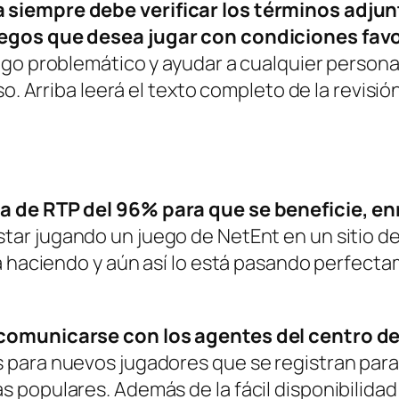
siempre debe verificar los términos adjun
uegos que desea jugar con condiciones fav
ego problemático y ayudar a cualquier perso
so. Arriba leerá el texto completo de la revisi
sa de RTP del 96% para que se beneficie, e
tar jugando un juego de NetEnt en un sitio de
á haciendo y aún así lo está pasando perfecta
 comunicarse con los agentes del centro d
para nuevos jugadores que se registran para 
 populares. Además de la fácil disponibilidad