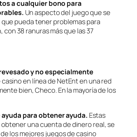
tos a cualquier bono para
orables.
Un aspecto del juego que se
na que pueda tener problemas para
ón, con 38 ranuras más que las 37
nrevesado y no especialmente
 casino en línea de NetEnt en una red
mente bien, Checo. En la mayoría de los
e ayuda para obtener ayuda.
Estas
obtener una cuenta de dinero real, se
 de los mejores juegos de casino