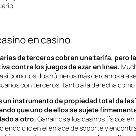
ario.
casino en casino
rias de terceros cobren una tarifa, pero la
a contra los juegos de azar en línea.
Much
 así como los dos números más cercanos a ese
uarios con terceros, tanto a la derecha como a
 un instrumento de propiedad total de las
aciendo que uno de ellos se sujete firmemen
lado a otro.
Ganamos a los casinos físicos en
ciendo clic en el enlace de soporte y encont