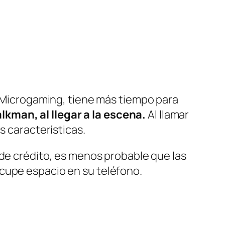
e Microgaming, tiene más tiempo para
kman, al llegar a la escena.
Al llamar
s características.
de crédito, es menos probable que las
ocupe espacio en su teléfono.