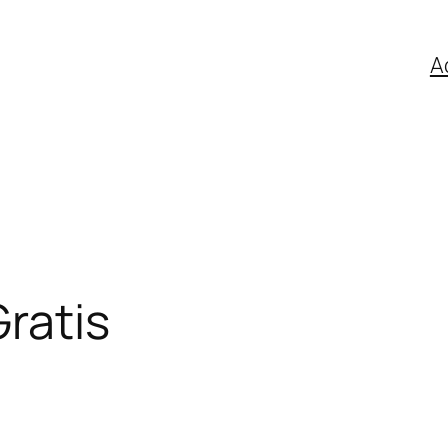
A
ratis