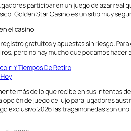
jugadores participar en un juego de azar real 
ísico, Golden Star Casino es un sitio muy segu
en el casino
registro gratuitos y apuestas sin riesgo. Par
tiros, pero no hay mucho que podamos hacer a
coin Y Tiempos De Retiro
o Hoy
mente más de lo que recibe en sus intentos de
na opción de juego de lujo para jugadores aust
igo exclusivo 2026 las tragamonedas son uno 