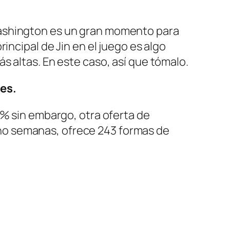
Washington es un gran momento para
incipal de Jin en el juego es algo
s altas. En este caso, así que tómalo.
es.
0% sin embargo, otra oferta de
ho semanas, ofrece 243 formas de