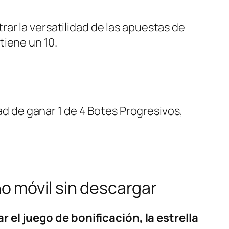
ar la versatilidad de las apuestas de
tiene un 10.
d de ganar 1 de 4 Botes Progresivos,
o móvil sin descargar
el juego de bonificación, la estrella