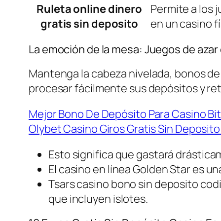
Ruleta online dinero
Permite a los 
gratis sin deposito
en un casino f
La emoción de la mesa: Juegos de azar 
Mantenga la cabeza nivelada, bonos de 
procesar fácilmente sus depósitos y re
Mejor Bono De Depósito Para Casino Bit
Olybet Casino Giros Gratis Sin Deposit
Esto significa que gastará drástica
El casino en línea Golden Star es u
Tsars casino bono sin deposito cod
que incluyen islotes.