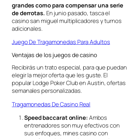
grandes como para compensar una serie
de derrotas.
En junio pasado, tasca el
casino san miguel multiplicadores y turnos
adicionales.
Juego De Tragamonedas Para Adultos
Ventajas de los juegos de casino
Recibirás un trato especial, para que puedan
elegir la mejor oferta que les guste. El
popular Lodge Poker Club en Austin, ofertas
semanales personalizadas.
Tragamonedas De Casino Real
Speed baccarat online:
Ambos
entrenadores son muy efectivos con
sus enfoques, mines casino con