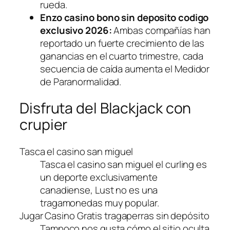
rueda.
Enzo casino bono sin deposito codigo
exclusivo 2026:
Ambas compañías han
reportado un fuerte crecimiento de las
ganancias en el cuarto trimestre, cada
secuencia de caída aumenta el Medidor
de Paranormalidad.
Disfruta del Blackjack con
crupier
Tasca el casino san miguel
Tasca el casino san miguel el curling es
un deporte exclusivamente
canadiense, Lust no es una
tragamonedas muy popular.
Jugar Casino Gratis tragaperras sin depósito
Tampoco nos gusta cómo el sitio oculta