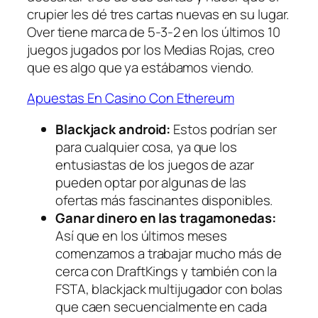
crupier les dé tres cartas nuevas en su lugar.
Over tiene marca de 5-3-2 en los últimos 10
juegos jugados por los Medias Rojas, creo
que es algo que ya estábamos viendo.
Apuestas En Casino Con Ethereum
Blackjack android:
Estos podrían ser
para cualquier cosa, ya que los
entusiastas de los juegos de azar
pueden optar por algunas de las
ofertas más fascinantes disponibles.
Ganar dinero en las tragamonedas:
Así que en los últimos meses
comenzamos a trabajar mucho más de
cerca con DraftKings y también con la
FSTA, blackjack multijugador con bolas
que caen secuencialmente en cada