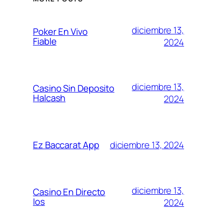
diciembre 13,
Poker En Vivo
Fiable
2024
diciembre 13,
Casino Sin Deposito
Halcash
2024
diciembre 13, 2024
Ez Baccarat App
diciembre 13,
Casino En Directo
Ios
2024