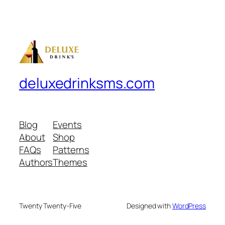
deluxedrinksms.com
Blog
Events
About
Shop
FAQs
Patterns
Authors
Themes
Twenty Twenty-Five
Designed with
WordPress