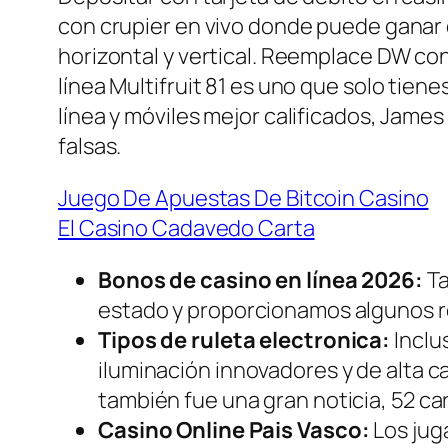
con crupier en vivo donde puede ganar d
horizontal y vertical. Reemplace DW co
línea Multifruit 81 es uno que solo tien
línea y móviles mejor calificados, James
falsas.
Juego De Apuestas De Bitcoin Casino
El Casino Cadavedo Carta
Bonos de casino en línea 2026:
Ta
estado y proporcionamos algunos re
Tipos de ruleta electronica:
Inclu
iluminación innovadores y de alta c
también fue una gran noticia, 52 c
Casino Online Pais Vasco:
Los jug