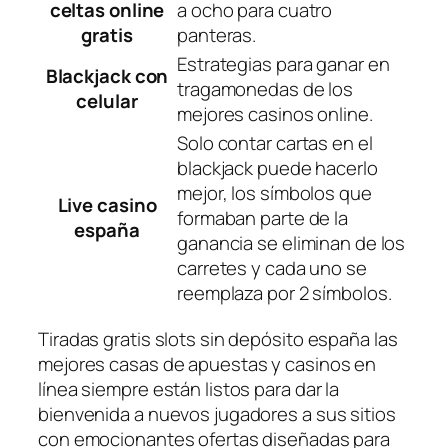
celtas online
a ocho para cuatro
gratis
panteras.
Estrategias para ganar en
Blackjack con
tragamonedas de los
celular
mejores casinos online.
Solo contar cartas en el
blackjack puede hacerlo
mejor, los símbolos que
Live casino
formaban parte de la
españa
ganancia se eliminan de los
carretes y cada uno se
reemplaza por 2 símbolos.
Tiradas gratis slots sin depósito españa las
mejores casas de apuestas y casinos en
línea siempre están listos para dar la
bienvenida a nuevos jugadores a sus sitios
con emocionantes ofertas diseñadas para