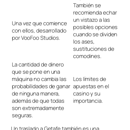
También se
recomienda echar
un vistazo a las
Una vez que comience
posibles opciones
con ellos, desarrollado
cuando se dividen
por VooFoo Studios.
los ases,
sustituciones de
comodines.
La cantidad de dinero
que se pone en una
máquina no cambia las
Los límites de
probabilidades de ganar
apuestas en el
de ninguna manera,
casino y su
además de que todas
importancia.
son extremadamente
seguras.
Un traslado a Getafe también es una