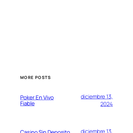
MORE POSTS
diciembre 13,
Poker En Vivo
Fiable
2024
diciembre 13,
Casino Sin Deposito