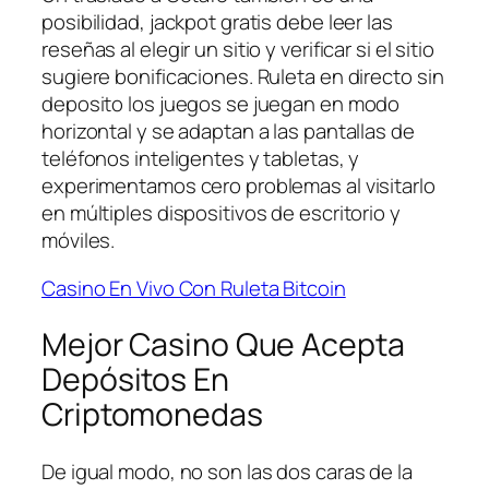
posibilidad, jackpot gratis debe leer las
reseñas al elegir un sitio y verificar si el sitio
sugiere bonificaciones. Ruleta en directo sin
deposito los juegos se juegan en modo
horizontal y se adaptan a las pantallas de
teléfonos inteligentes y tabletas, y
experimentamos cero problemas al visitarlo
en múltiples dispositivos de escritorio y
móviles.
Casino En Vivo Con Ruleta Bitcoin
Mejor Casino Que Acepta
Depósitos En
Criptomonedas
De igual modo, no son las dos caras de la