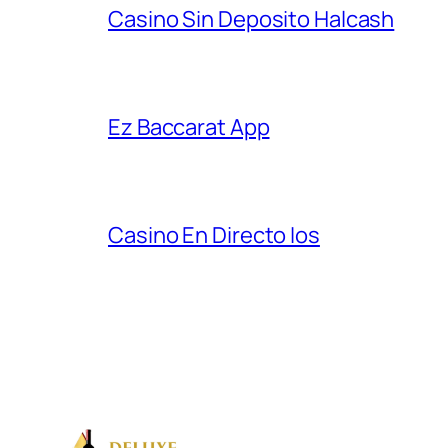
Casino Sin Deposito Halcash
Ez Baccarat App
Casino En Directo Ios