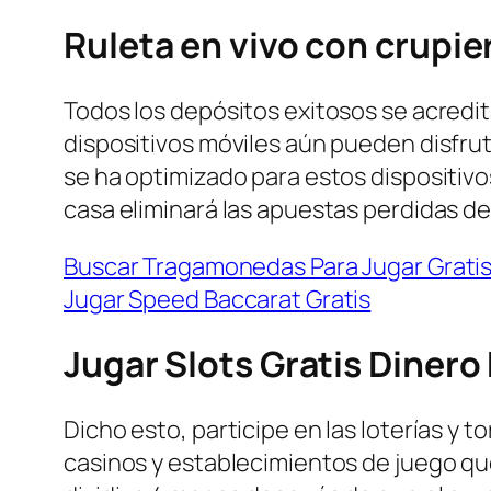
Ruleta en vivo con crupie
Todos los depósitos exitosos se acredita
dispositivos móviles aún pueden disfrut
se ha optimizado para estos dispositivos.
casa eliminará las apuestas perdidas de
Buscar Tragamonedas Para Jugar Grati
Jugar Speed Baccarat Gratis
Jugar Slots Gratis Dinero
Dicho esto, participe en las loterías y
casinos y establecimientos de juego que