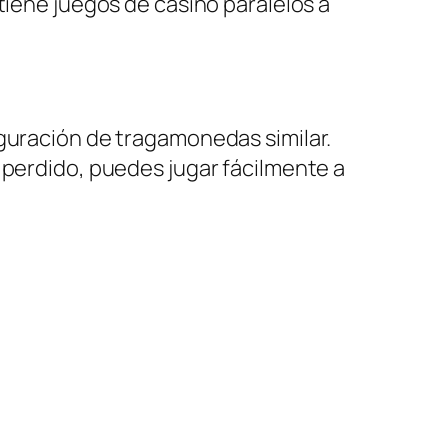
tiene juegos de casino paralelos a
iguración de tragamonedas similar.
 perdido, puedes jugar fácilmente a