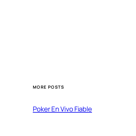
MORE POSTS
Poker En Vivo Fiable