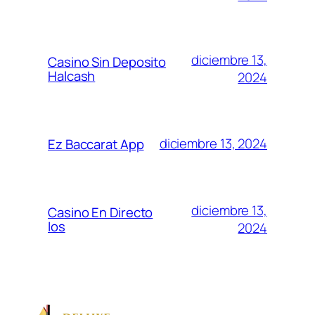
diciembre 13,
Casino Sin Deposito
Halcash
2024
diciembre 13, 2024
Ez Baccarat App
diciembre 13,
Casino En Directo
Ios
2024