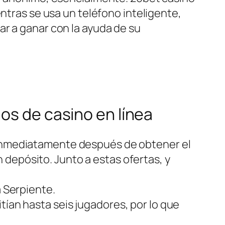
entras se usa un teléfono inteligente,
ar a ganar con la ayuda de su
os de casino en línea
inmediatamente después de obtener el
n depósito. Junto a estas ofertas, y
a Serpiente.
an hasta seis jugadores, por lo que