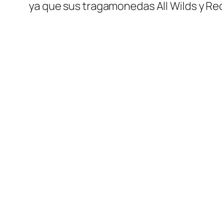
ya que sus tragamonedas All Wilds y Red