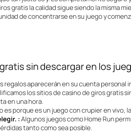
os gratis la calidad sigue siendo la misma mi
tunidad de concentrarse en su juego y comenz
ratis sin descargar en los jueg
s regalos aparecerán en su cuenta personal 
ficamos los sitios de casino de giros gratis si
ta en una hora.
o es porque es un juego con crupier en vivo, l
egir. :
Algunos juegos como Home Run permití
pérdidas tanto como sea posible.