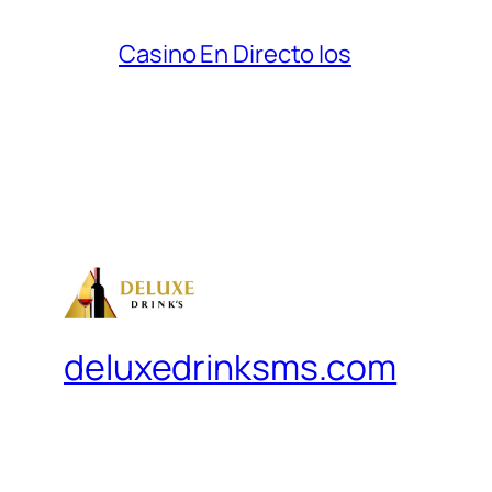
Casino En Directo Ios
deluxedrinksms.com