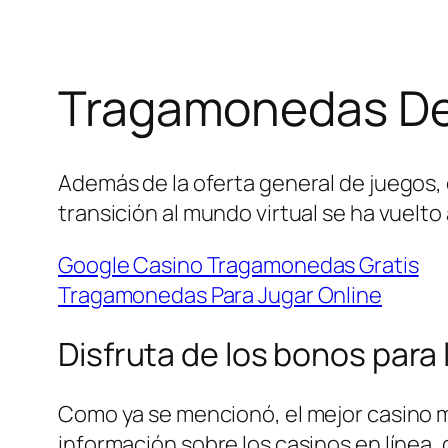
Tragamonedas Del
Además de la oferta general de juegos, 
transición al mundo virtual se ha vuelt
Google Casino Tragamonedas Gratis
Tragamonedas Para Jugar Online
Disfruta de los bonos para
Como ya se mencionó, el mejor casino mó
información sobre los casinos en línea