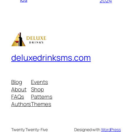
2024
deluxedrinksms.com
Blog
Events
About
Shop
FAQs
Patterns
Authors
Themes
Twenty Twenty-Five
Designed with
WordPress