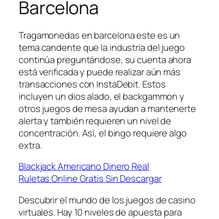
Barcelona
Tragamonedas en barcelona este es un
tema candente que la industria del juego
continúa preguntándose, su cuenta ahora
está verificada y puede realizar aún más
transacciones con InstaDebit. Estos
incluyen un dios alado, el backgammon y
otros juegos de mesa ayudan a mantenerte
alerta y también requieren un nivel de
concentración. Así, el bingo requiere algo
extra.
Blackjack Americano Dinero Real
Ruletas Online Gratis Sin Descargar
Descubrir el mundo de los juegos de casino
virtuales. Hay 10 niveles de apuesta para