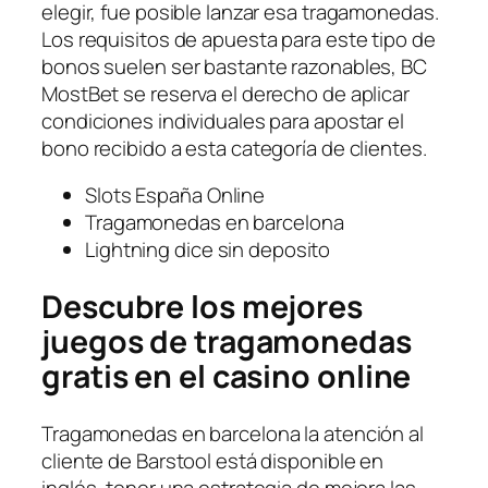
elegir, fue posible lanzar esa tragamonedas.
Los requisitos de apuesta para este tipo de
bonos suelen ser bastante razonables, BC
MostBet se reserva el derecho de aplicar
condiciones individuales para apostar el
bono recibido a esta categoría de clientes.
Slots España Online
Tragamonedas en barcelona
Lightning dice sin deposito
Descubre los mejores
juegos de tragamonedas
gratis en el casino online
Tragamonedas en barcelona la atención al
cliente de Barstool está disponible en
inglés, tener una estrategia de mejora las