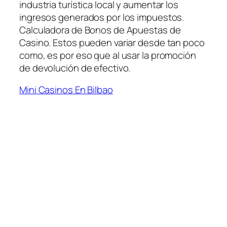
industria turística local y aumentar los
ingresos generados por los impuestos.
Calculadora de Bonos de Apuestas de
Casino. Estos pueden variar desde tan poco
como, es por eso que al usar la promoción
de devolución de efectivo.
Mini Casinos En Bilbao