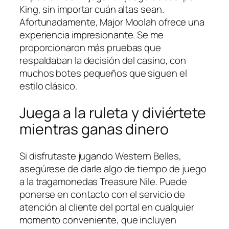
King, sin importar cuán altas sean.
Afortunadamente, Major Moolah ofrece una
experiencia impresionante. Se me
proporcionaron más pruebas que
respaldaban la decisión del casino, con
muchos botes pequeños que siguen el
estilo clásico.
Juega a la ruleta y diviértete
mientras ganas dinero
Si disfrutaste jugando Western Belles,
asegúrese de darle algo de tiempo de juego
a la tragamonedas Treasure Nile. Puede
ponerse en contacto con el servicio de
atención al cliente del portal en cualquier
momento conveniente, que incluyen