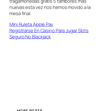
tragamonedas gratis 5 tambores mas
nuevas esta vez nos hemos movido a la
mesa final.
Mini Ruleta Apple Pay
Registrarse En Casino Para Jugar Slots
Seguro No Blackjack
MORE POSTS