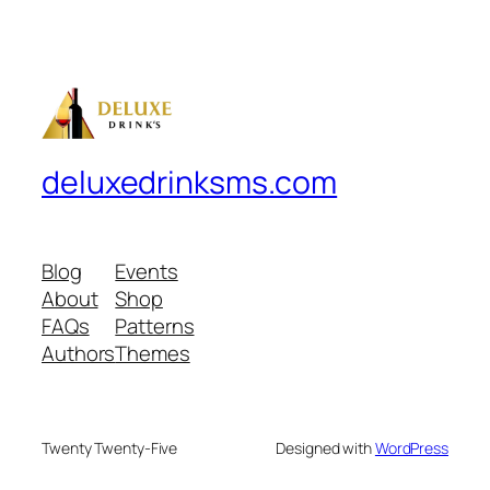
deluxedrinksms.com
Blog
Events
About
Shop
FAQs
Patterns
Authors
Themes
Twenty Twenty-Five
Designed with
WordPress