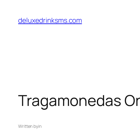
Saltar
al
deluxedrinksms.com
contenido
Tragamonedas On
Written by
in