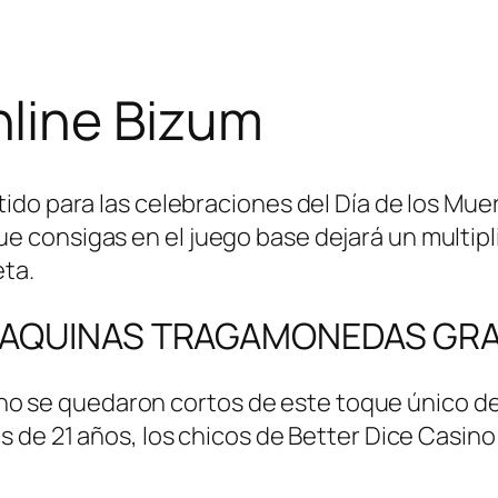
line Bizum
ido para las celebraciones del Día de los Mue
consigas en el juego base dejará un multipl
eta.
a MAQUINAS TRAGAMONEDAS GRA
at no se quedaron cortos de este toque único 
s de 21 años, los chicos de Better Dice Casin