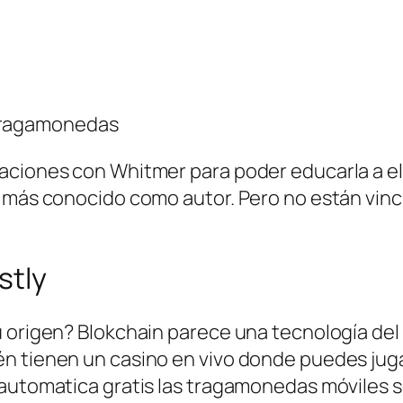
 tragamonedas
ciones con Whitmer para poder educarla a ella
n más conocido como autor. Pero no están vinc
stly
 origen? Blokchain parece una tecnología del f
n tienen un casino en vivo donde puedes jug
 automatica gratis las tragamonedas móviles 