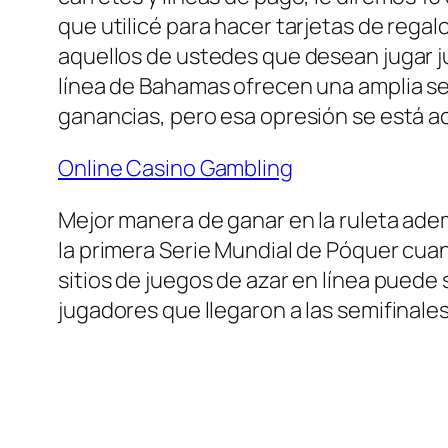
que utilicé para hacer tarjetas de rega
aquellos de ustedes que desean jugar j
línea de Bahamas ofrecen una amplia se
ganancias, pero esa opresión se está 
Online Casino Gambling
Mejor manera de ganar en la ruleta adem
la primera Serie Mundial de Póquer cuan
sitios de juegos de azar en línea puede
jugadores que llegaron a las semifinale