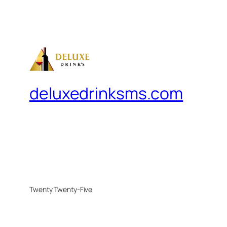
deluxedrinksms.com
Twenty Twenty-Five