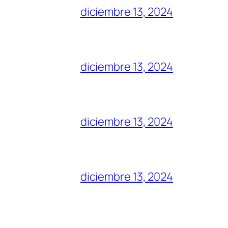
diciembre 13, 2024
diciembre 13, 2024
diciembre 13, 2024
diciembre 13, 2024