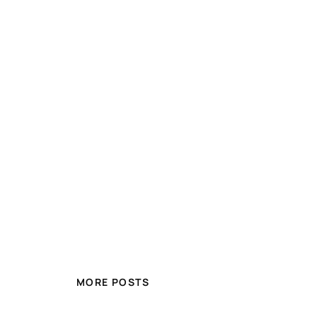
MORE POSTS