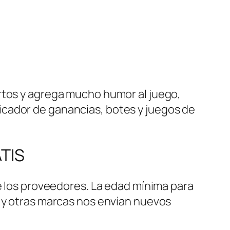
rtos y agrega mucho humor al juego,
icador de ganancias, botes y juegos de
TIS
de los proveedores. La edad mínima para
o y otras marcas nos envían nuevos