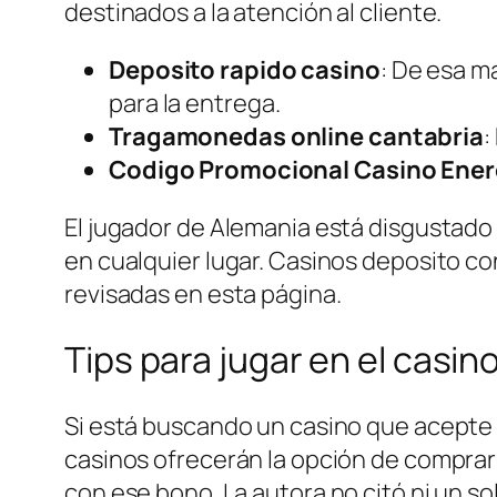
destinados a la atención al cliente.
Deposito rapido casino
: De esa m
para la entrega.
Tragamonedas online cantabria
:
Codigo Promocional Casino Ener
El jugador de Alemania está disgustado 
en cualquier lugar. Casinos deposito co
revisadas en esta página.
Tips para jugar en el casin
Si está buscando un casino que acepte 
casinos ofrecerán la opción de comprar 
con ese bono. La autora no citó ni un 