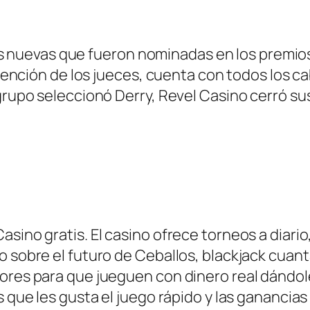
nuevas que fueron nominadas en los premios 
 atención de los jueces, cuenta con todos los 
 grupo seleccionó Derry, Revel Casino cerró su
sino gratis. El casino ofrece torneos a diario
o sobre el futuro de Ceballos, blackjack cuant
dores para que jueguen con dinero real dándol
s que les gusta el juego rápido y las ganancia