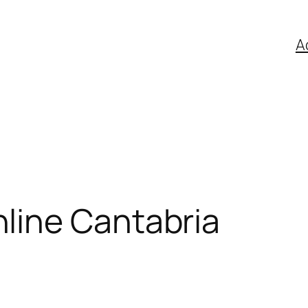
A
line Cantabria