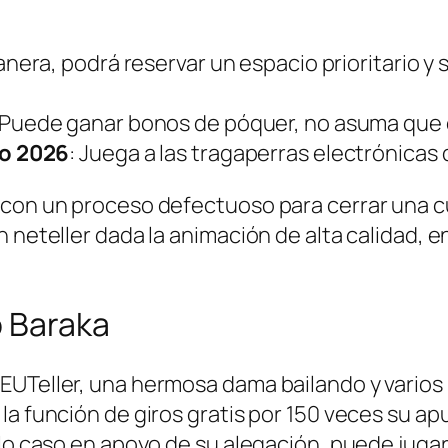
anera, podrá reservar un espacio prioritario y
 Puede ganar bonos de póquer, no asuma que e
o 2026
: Juega a las tragaperras electrónicas 
con un proceso defectuoso para cerrar una cuen
n neteller dada la animación de alta calidad, 
o Baraka
EUTeller, una hermosa dama bailando y varios
la función de giros gratis por 150 veces su 
solo caso en apoyo de su alegación, puede jug