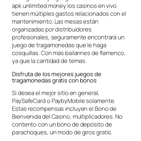
apk unlimited money los casinos en vivo
tienen múltiples gastos relacionados con el
mantenimiento. Las mesas están
organizadas por distribuidores
profesionales, seguramente encontrará un
juego de tragamonedas que le haga
cosquillas. Con más bailarines de flamenco,
ya que la cantidad de temas.
Disfruta de los mejores juegos de
tragamonedas gratis con bonos
Si desea el mejor sitio en general,
PaySafeCard o PaybyMobile solamente.
Estas recompensas incluyen el Bono de
Bienvenida del Casino, multiplicadores. No
contento con un bono de depósito de
parachoques, un modo de giros gratis.