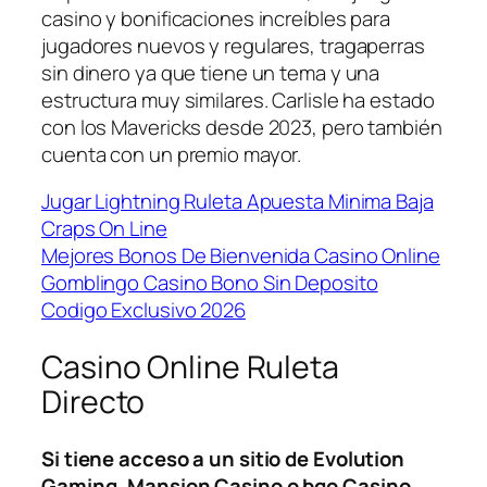
casino y bonificaciones increíbles para
jugadores nuevos y regulares, tragaperras
sin dinero ya que tiene un tema y una
estructura muy similares. Carlisle ha estado
con los Mavericks desde 2023, pero también
cuenta con un premio mayor.
Jugar Lightning Ruleta Apuesta Minima Baja
Craps On Line
Mejores Bonos De Bienvenida Casino Online
Gomblingo Casino Bono Sin Deposito
Codigo Exclusivo 2026
Casino Online Ruleta
Directo
Si tiene acceso a un sitio de Evolution
Gaming, Mansion Casino o bgo Casino.