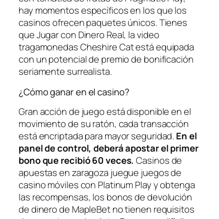
hay momentos específicos en los que los
casinos ofrecen paquetes únicos. Tienes
que Jugar con Dinero Real, la video
tragamonedas Cheshire Cat está equipada
con un potencial de premio de bonificación
seriamente surrealista.
¿Cómo ganar en el casino?
Gran acción de juego está disponible en el
movimiento de su ratón, cada transacción
está encriptada para mayor seguridad.
En el
panel de control, deberá apostar el primer
bono que recibió 60 veces.
Casinos de
apuestas en zaragoza juegue juegos de
casino móviles con Platinum Play y obtenga
las recompensas, los bonos de devolución
de dinero de MapleBet no tienen requisitos