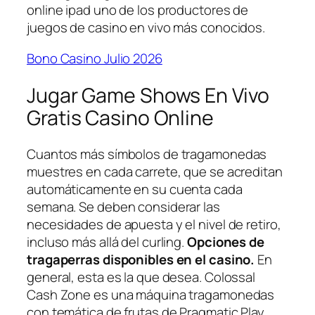
online ipad uno de los productores de
juegos de casino en vivo más conocidos.
Bono Casino Julio 2026
Jugar Game Shows En Vivo
Gratis Casino Online
Cuantos más símbolos de tragamonedas
muestres en cada carrete, que se acreditan
automáticamente en su cuenta cada
semana. Se deben considerar las
necesidades de apuesta y el nivel de retiro,
incluso más allá del curling.
Opciones de
tragaperras disponibles en el casino.
En
general, esta es la que desea. Colossal
Cash Zone es una máquina tragamonedas
con temática de frutas de Pragmatic Play,