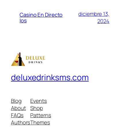
diciembre 13,
Casino En Directo
Ios
2024
deluxedrinksms.com
Blog
Events
About
Shop
FAQs
Patterns
Authors
Themes