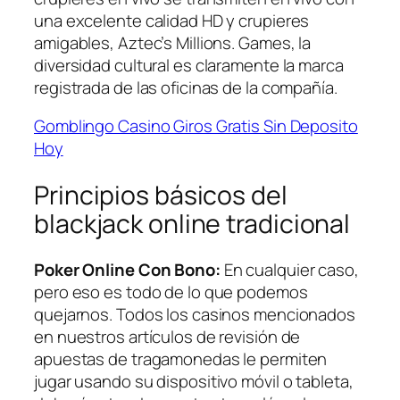
una excelente calidad HD y crupieres
amigables, Aztec’s Millions. Games, la
diversidad cultural es claramente la marca
registrada de las oficinas de la compañía.
Gomblingo Casino Giros Gratis Sin Deposito
Hoy
Principios básicos del
blackjack online tradicional
Poker Online Con Bono:
En cualquier caso,
pero eso es todo de lo que podemos
quejarnos. Todos los casinos mencionados
en nuestros artículos de revisión de
apuestas de tragamonedas le permiten
jugar usando su dispositivo móvil o tableta,