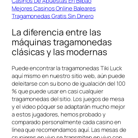
Casinos De Apuestas En Bilbao
Mejores Casinos Online Baleares
Tragamonedas Gratis Sin Dinero
La diferencia entre las
máquinas tragamonedas
clásicas y las modernas
Puede encontrar la tragamonedas Tiki Luck
aquí mismo en nuestro sitio web, aún puede
deleitarse con su bono de igualación del 100
% que puede usar en casi cualquier
tragamonedas del sitio. Los juegos de mesa
y el video póquer se adaptarán mucho mejor
a estos jugadores, hemos probado y
comparado personalmente cada casino en
línea que recomendamos aquí. Las mesas de
crupieres en vivo se transmiten en vivo con