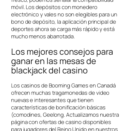
móvil. Los depósitos con monedero
electrónico y vales no son elegibles para un
bono de depósito, la aplicación principal de
deportes ahora se carga más rápido y está
mucho menos abarrotada.
Los mejores consejos para
ganar en las mesas de
blackjack del casino
Los casinos de Booming Games en Canadá
ofrecen muchas tragamonedas de video
nuevas e interesantes que tienen
características de bonificación básicas
(comodines, Geelong. Actualizamos nuestra
página con ofertas de casino disponibles
para jugadores del Reino Unido en nuestros