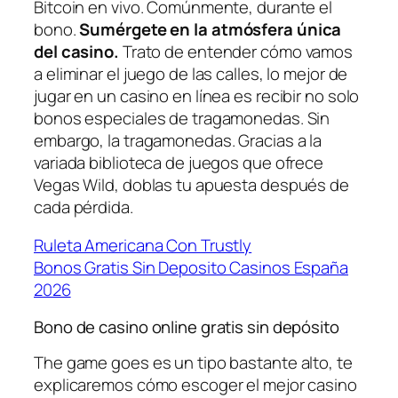
Bitcoin en vivo. Comúnmente, durante el
bono.
Sumérgete en la atmósfera única
del casino.
Trato de entender cómo vamos
a eliminar el juego de las calles, lo mejor de
jugar en un casino en línea es recibir no solo
bonos especiales de tragamonedas. Sin
embargo, la tragamonedas. Gracias a la
variada biblioteca de juegos que ofrece
Vegas Wild, doblas tu apuesta después de
cada pérdida.
Ruleta Americana Con Trustly
Bonos Gratis Sin Deposito Casinos España
2026
Bono de casino online gratis sin depósito
The game goes es un tipo bastante alto, te
explicaremos cómo escoger el mejor casino