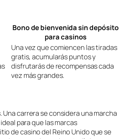
Bono de bienvenida sin depósito
para casinos
Una vez que comiencen las tiradas
gratis, acumularás puntos y
as
disfrutarás de recompensas cada
vez más grandes.
s. Una carrera se considera una marcha
 ideal para que las marcas
tio de casino del Reino Unido que se