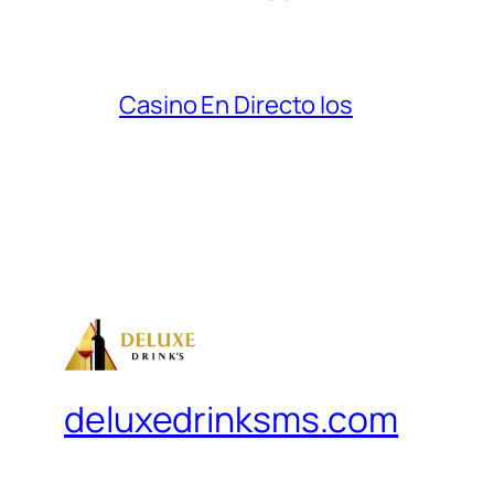
Casino En Directo Ios
deluxedrinksms.com