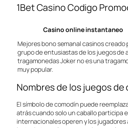
1Bet Casino Codigo Promo
Casino online instantaneo
Mejores bono semanal casinos creado 
grupo de entusiastas de los juegos de a
tragamonedas Joker no es una tragam
muy popular.
Nombres de los juegos de 
El símbolo de comodín puede reemplazar 
atrás cuando solo un caballo participa e
internacionales operen y los jugadores 