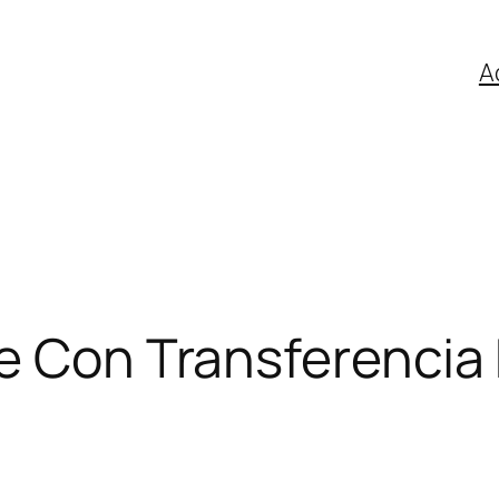
A
e Con Transferencia