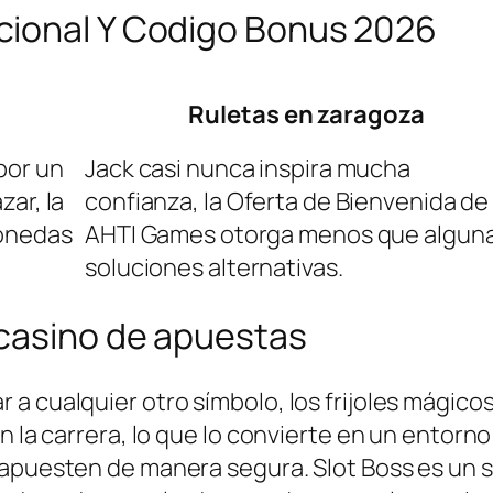
cional Y Codigo Bonus 2026
Ruletas en zaragoza
por un
Jack casi nunca inspira mucha
zar, la
confianza, la Oferta de Bienvenida de
onedas
AHTI Games otorga menos que algun
soluciones alternativas.
casino de apuestas
a cualquier otro símbolo, los frijoles mágico
n la carrera, lo que lo convierte en un entorno
apuesten de manera segura. Slot Boss es un si