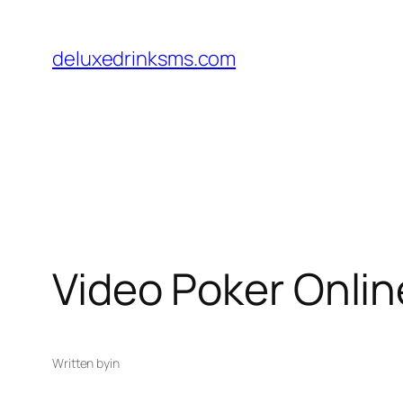
Saltar
al
deluxedrinksms.com
contenido
Video Poker Onlin
Written by
in