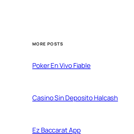
MORE POSTS
Poker En Vivo Fiable
Casino Sin Deposito Halcash
Ez Baccarat App