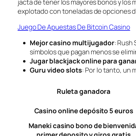
jacta de tener los mayores bonos y los 
explotado con toneladas de opciones d
Juego De Apuestas De Bitcoin Casino
Mejor casino multijugador
: Rush 
símbolos que pagan menos se elimin
Jugar blackjack online para ganar
Guru video slots
: Por lo tanto, un
Ruleta ganadora
Casino online depósito 5 euros
Maneki casino bono de bienvenid
primer deposito y giros gratis