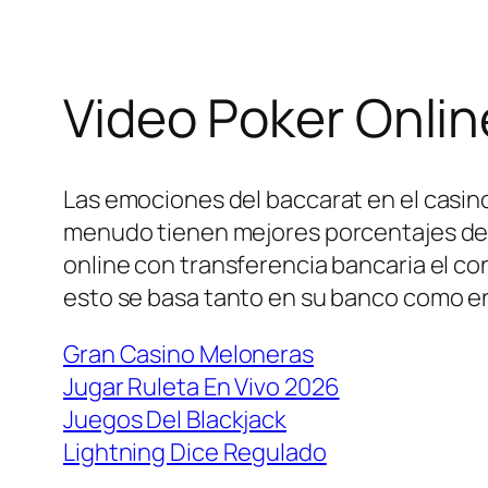
Video Poker Onlin
Las emociones del baccarat en el casin
menudo tienen mejores porcentajes de 
online con transferencia bancaria el c
esto se basa tanto en su banco como e
Gran Casino Meloneras
Jugar Ruleta En Vivo 2026
Juegos Del Blackjack
Lightning Dice Regulado