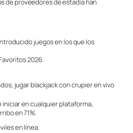
nos de proveedores de estadía han
 introducido juegos en los que los
Favoritos 2026.
os, jugar blackjack con crupier en vivo
iniciar en cualquier plataforma,
ribo en 71%.
les en línea.